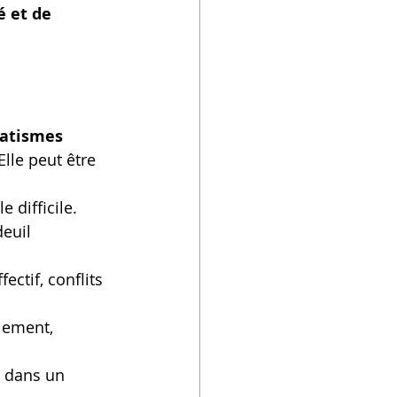
 et de 
atismes 
Elle peut être 
e difficile.
euil 
ectif, conflits 
ciement, 
e dans un 