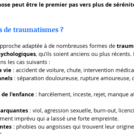
se peut être le premier pas vers plus de sérénité
es de traumatismes ?
approche adaptée à de nombreuses formes de 
traum
sychologiques
, qu’ils soient anciens ou plus récents. 
s les cas suivants :
a vie
 : accident de voiture, chute, intervention médical
nnels
 : séparation douloureuse, rupture amoureuse, d
de l’enfance
 : harcèlement, inceste, rejet, manque aff
marquantes
 : viol, agression sexuelle, burn-out, licen
ment imprévu qui a laissé une forte empreinte.
antes
 : phobies ou angoisses qui trouvent leur origin