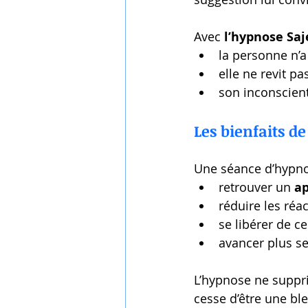
Avec 
l’hypnose Saj
la personne n’a
elle ne revit p
son inconscient
Les bienfaits d
Une séance d’hypnos
retrouver un 
a
réduire les réa
se libérer de c
avancer plus s
L’hypnose ne supprim
cesse d’être une ble