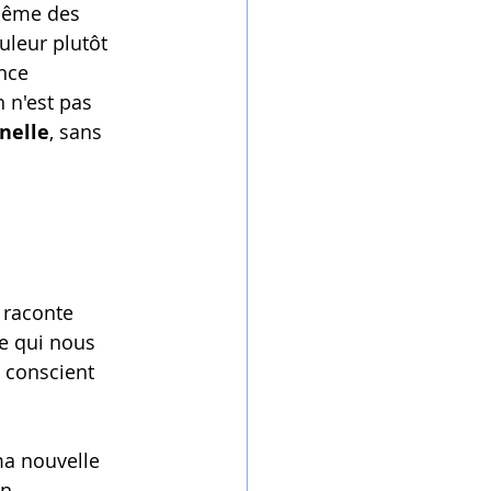
 même des 
uleur plutôt 
nce 
 n'est pas 
nelle
, sans 
i raconte
ce qui nous 
u conscient
 ma nouvelle 
n.