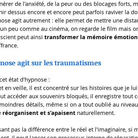
nérer de l'anxiété, de la peur ou des blocages forts,
ir dessus encore et encore peut parfois raviver la do
pnose agit autrement : elle permet de mettre une dista
 un peu comme au cinéma, on regarde le film mais on
nscient peut ainsi 
transformer la mémoire émotion
ffrance.
ose agit sur les traumatismes
cet état d'hypnose :
 en veille, il est concentré sur les histoires que je lu
eut accéder aux souvenirs bloqués, il enregistre tout 
 moindres détails, même si on a tout oublié au nivea
 
réorganisent et s’apaisent
 naturellement.
sant pas la différence entre le réel et l'imaginaire, si
ent, il peut lancer son processus interne de réparatio