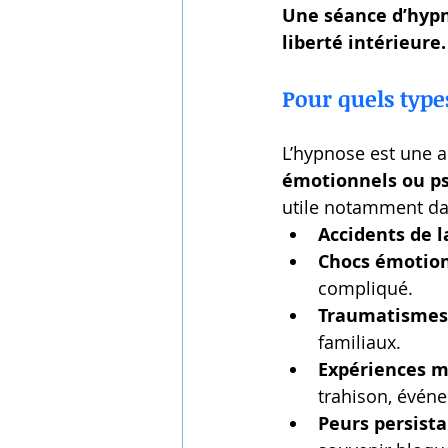
Une séance d’hypno
liberté intérieure.
Pour quels typ
L’hypnose est une 
émotionnels ou p
utile notamment dan
Accidents de l
Chocs émotio
compliqué.
Traumatismes 
familiaux.
Expériences 
trahison, événe
Peurs persist