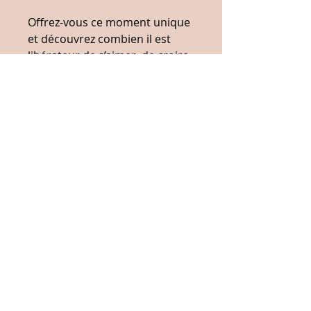
Offrez-vous ce moment unique
et découvrez combien il est
libérateur de s’aimer, de croire
en soi et d’oser briller sans
culpabilité.
👉 Téléchargez dès maintenant
votre séance d’hypnose
«
Confiance en soi »
et
commencez à révéler votre
véritable puissance intérieure.