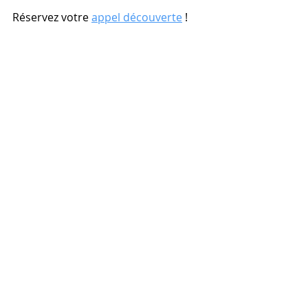
Réservez votre 
appel découverte
 !
personne TDAH qui demande de l'aide